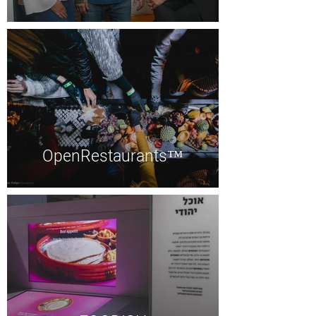
OpenRestaurants™