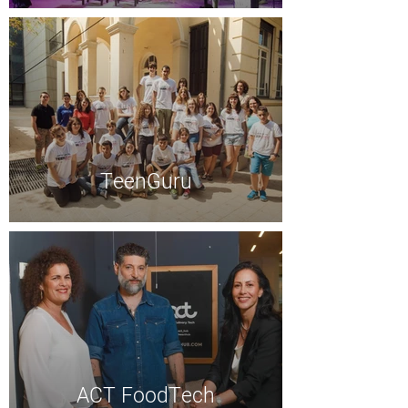
TeenGuru
ACT FoodTech