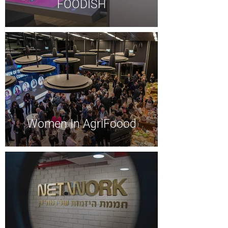
FOODISH
Women In AgriFoood